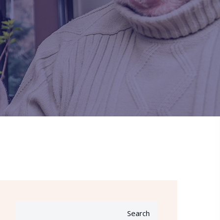
Search