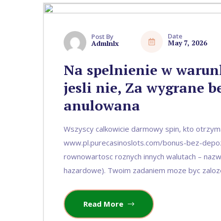
Date
Post By
May 7, 2026
Admlnlx
Na spelnienie w warunk
jesli nie, Za wygrane
anulowana
Wszyscy calkowicie darmowy spin, kto otrzym
www.pl.purecasinoslots.com/bonus-bez-depozy
rownowartosc roznych innych walutach – nazw
hazardowe). Twoim zadaniem moze byc zalozen
Read More