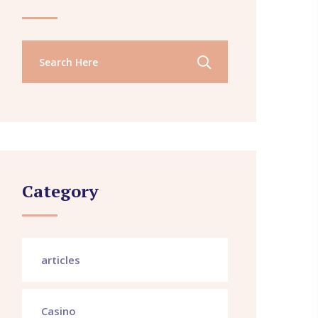
Category
articles
Casino