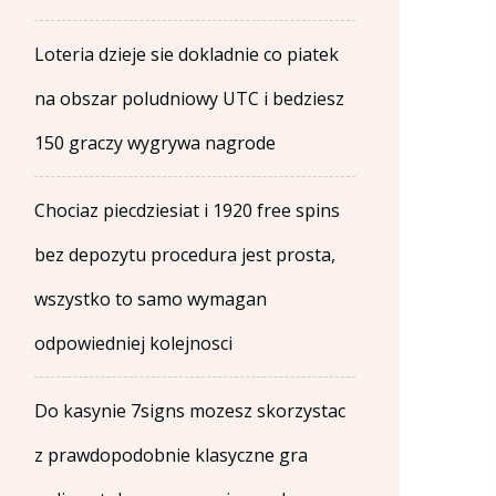
Loteria dzieje sie dokladnie co piatek
na obszar poludniowy UTC i bedziesz
150 graczy wygrywa nagrode
Chociaz piecdziesiat i 1920 free spins
bez depozytu procedura jest prosta,
wszystko to samo wymagan
odpowiedniej kolejnosci
Do kasynie 7signs mozesz skorzystac
z prawdopodobnie klasyczne gra