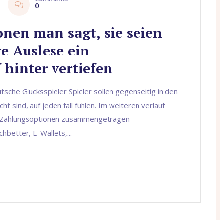
0
nen man sagt, sie seien
re Auslese ein
 hinter vertiefen
che Glucksspieler Spieler sollen gegenseitig in den
 sind, auf jeden fall fuhlen. Im weiteren verlauf
e Zahlungsoptionen zusammengetragen
hbetter, E-Wallets,...