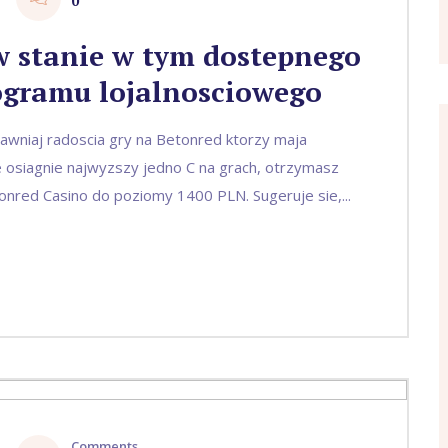
0
w stanie w tym dostepnego
ogramu lojalnosciowego
jawniaj radoscia gry na Betonred ktorzy maja
e osiagnie najwyzszy jedno C na grach, otrzymasz
nred Casino do poziomy 1400 PLN. Sugeruje sie,...
Comments