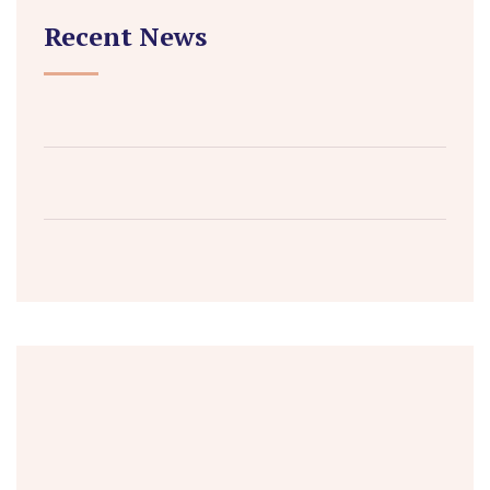
Recent News