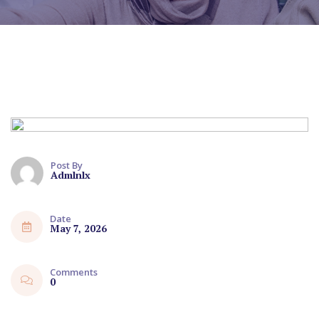
Post By
Admlnlx
Date
May 7, 2026
Comments
0