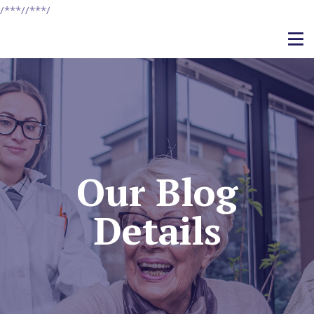
/**
*//**
*/
Our Blog
Details