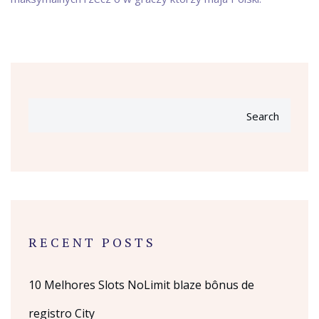
Search
RECENT POSTS
10 Melhores Slots NoLimit blaze bônus de
registro City