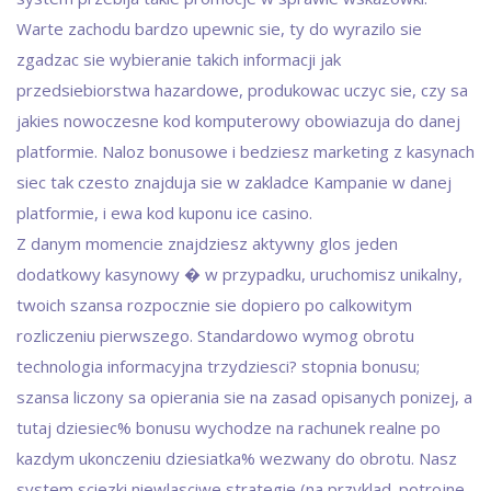
Warte zachodu bardzo upewnic sie, ty do wyrazilo sie
zgadzac sie wybieranie takich informacji jak
przedsiebiorstwa hazardowe, produkowac uczyc sie, czy sa
jakies nowoczesne kod komputerowy obowiazuja do danej
platformie. Naloz bonusowe i bedziesz marketing z kasynach
siec tak czesto znajduja sie w zakladce Kampanie w danej
platformie, i ewa kod kuponu ice casino.
Z danym momencie znajdziesz aktywny glos jeden
dodatkowy kasynowy � w przypadku, uruchomisz unikalny,
twoich szansa rozpocznie sie dopiero po calkowitym
rozliczeniu pierwszego. Standardowo wymog obrotu
technologia informacyjna trzydziesci? stopnia bonusu;
szansa liczony sa opierania sie na zasad opisanych ponizej, a
tutaj dziesiec% bonusu wychodze na rachunek realne po
kazdym ukonczeniu dziesiatka% wezwany do obrotu. Nasz
system sciezki niewlasciwe strategie (na przyklad. potrojne