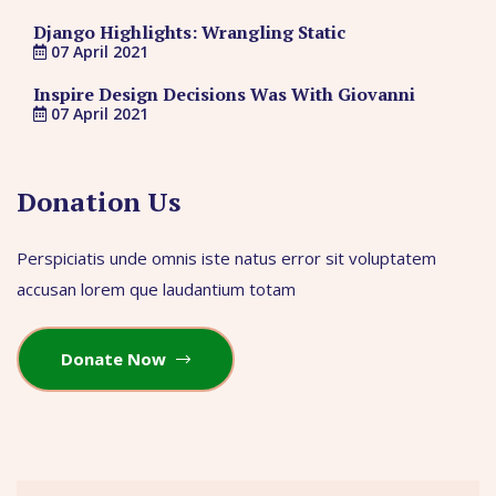
Django Highlights: Wrangling Static
07 April 2021
Inspire Design Decisions Was With Giovanni
07 April 2021
Donation Us
Perspiciatis unde omnis iste natus error sit voluptatem
accusan lorem que laudantium totam
Donate Now