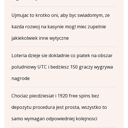
Ujmujac to krotko oni, aby byc swiadomym, ze
kazda rozwoj na kasynie mogl miec zupelnie
jakiekolwiek inne wytyczne
Loteria dzieje sie dokladnie co piatek na obszar
poludniowy UTC i bedziesz 150 graczy wygrywa
nagrode
Chociaz piecdziesiat i 1920 free spins bez
depozytu procedura jest prosta, wszystko to
samo wymagan odpowiedniej kolejnosci