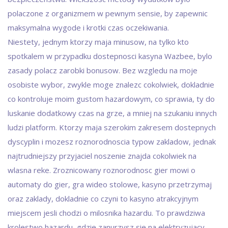
polaczone z organizmem w pewnym sensie, by zapewnic
maksymalna wygode i krotki czas oczekiwania.
Niestety, jednym ktorzy maja minusow, na tylko kto
spotkalem w przypadku dostepnosci kasyna Wazbee, bylo
zasady polacz zarobki bonusow. Bez wzgledu na moje
osobiste wybor, zwykle moge znalezc cokolwiek, dokladnie
co kontroluje moim gustom hazardowym, co sprawia, ty do
luskanie dodatkowy czas na grze, a mniej na szukaniu innych
ludzi platform. Ktorzy maja szerokim zakresem dostepnych
dyscyplin i mozesz roznorodnoscia typow zakladow, jednak
najtrudniejszy przyjaciel noszenie znajda cokolwiek na
wlasna reke. Zroznicowany roznorodnosc gier mowi o
automaty do gier, gra wideo stolowe, kasyno przetrzymaj
oraz zaklady, dokladnie co czyni to kasyno atrakcyjnym
miejscem jesli chodzi o milosnika hazardu. To prawdziwa
krolestwo hazardu, gdzie zanurzysz sie na elektryzujacy