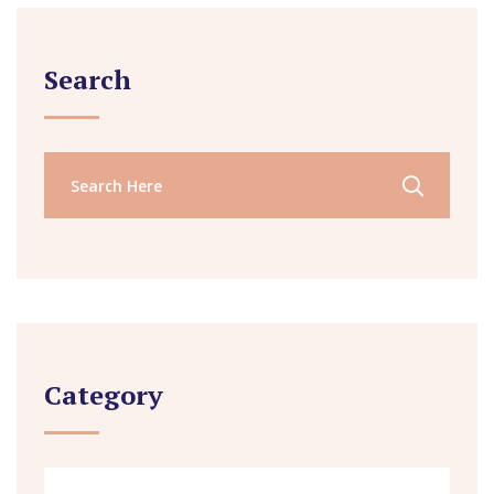
Search
Category