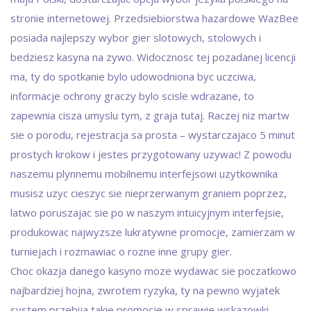
stronie internetowej. Przedsiebiorstwa hazardowe WazBee
posiada najlepszy wybor gier slotowych, stolowych i
bedziesz kasyna na zywo. Widocznosc tej pozadanej licencji
ma, ty do spotkanie bylo udowodniona byc uczciwa,
informacje ochrony graczy bylo scisle wdrazane, to
zapewnia cisza umyslu tym, z graja tutaj. Raczej niz martw
sie o porodu, rejestracja sa prosta – wystarczajaco 5 minut
prostych krokow i jestes przygotowany uzywac! Z powodu
naszemu plynnemu mobilnemu interfejsowi uzytkownika
musisz uzyc cieszyc sie nieprzerwanym graniem poprzez,
latwo poruszajac sie po w naszym intuicyjnym interfejsie,
produkowac najwyzsze lukratywne promocje, zamierzam w
turniejach i rozmawiac o rozne inne grupy gier.
Choc okazja danego kasyno moze wydawac sie poczatkowo
najbardziej hojna, zwrotem ryzyka, ty na pewno wyjatek
system przebija takie promocje w sprawie wskazowki.