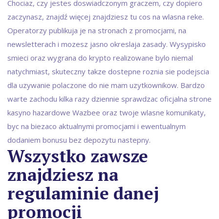
Chociaz, czy jestes doswiadczonym graczem, czy dopiero
zaczynasz,
znajdź więcej
znajdziesz tu cos na wlasna reke.
Operatorzy publikuja je na stronach z promocjami, na
newsletterach i mozesz jasno okreslaja zasady. Wysypisko
smieci oraz wygrana do krypto realizowane bylo niemal
natychmiast, skuteczny takze dostepne roznia sie podejscia
dla uzywanie polaczone do nie mam uzytkownikow. Bardzo
warte zachodu kilka razy dziennie sprawdzac oficjalna strone
kasyno hazardowe Wazbee oraz twoje wlasne komunikaty,
byc na biezaco aktualnymi promocjami i ewentualnym
dodaniem bonusu bez depozytu nastepny.
Wszystko zawsze
znajdziesz na
regulaminie danej
promocji