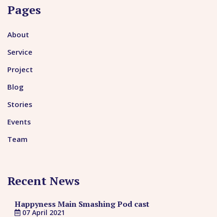
Pages
About
Service
Project
Blog
Stories
Events
Team
Recent News
Happyness Main Smashing Pod cast
07 April 2021