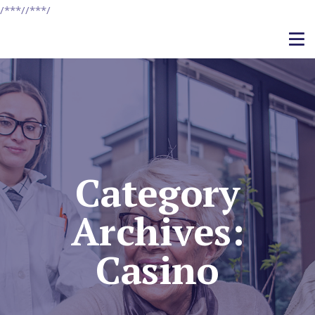
/**
*//**
*/
Category
Archives:
Casino