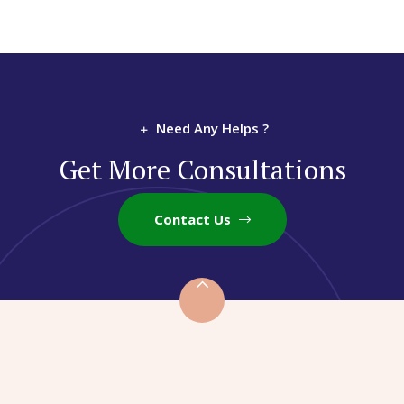
Need Any Helps ?
Get More Consultations
Contact Us