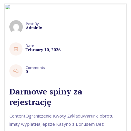
Post By
Admlnlx
Date
February 10, 2026
Comments
0
Darmowe spiny za
rejestrację
ContentOgraniczenie Kwoty ZakładuWarunki obrotu i
limity wypłatNajlepsze Kasyno z Bonusem Bez