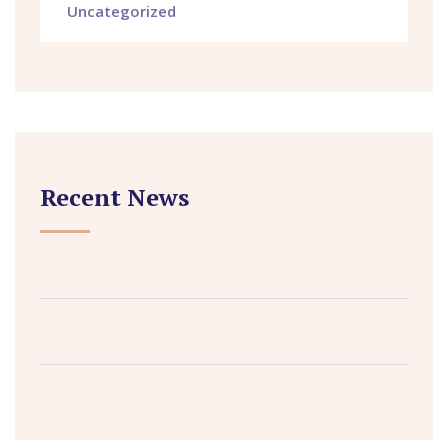
Uncategorized
Recent News