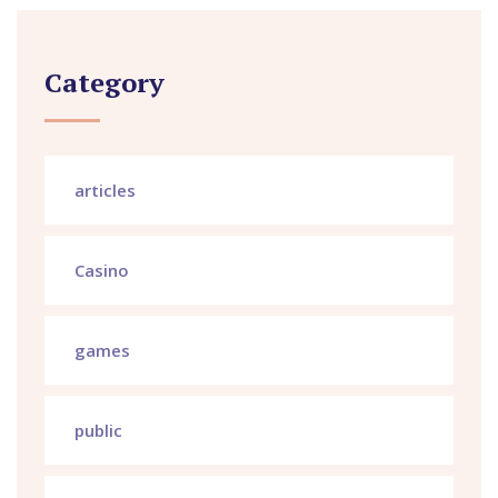
Category
articles
Casino
games
public