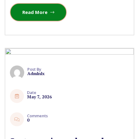
Read More
Post By
Admlnlx
Date
May 7, 2026
Comments
0