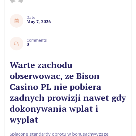
Date
May 7, 2026
Comments
0
Warte zachodu
obserwowac, ze Bison
Casino PL nie pobiera
zadnych prowizji nawet gdy
dokonywania wplat i
wyplat
Splacone standardy obrotu w bonusachWyzsze