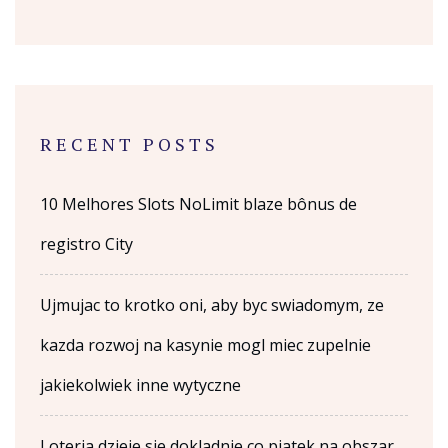
RECENT POSTS
10 Melhores Slots NoLimit blaze bônus de
registro City
Ujmujac to krotko oni, aby byc swiadomym, ze
kazda rozwoj na kasynie mogl miec zupelnie
jakiekolwiek inne wytyczne
Loteria dzieje sie dokladnie co piatek na obszar