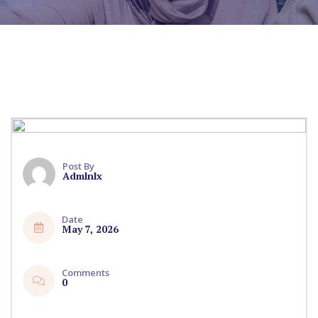
Post By
Admlnlx
Date
May 7, 2026
Comments
0