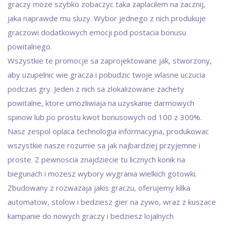
graczy moze szybko zobaczyc taka zaplacilem na zacznij,
jaka naprawde mu sluzy. Wybor jednego z nich produkuje
graczowi dodatkowych emocji pod postacia bonusu
powitalnego.
Wszystkie te promocje sa zaprojektowane jak, stworzony,
aby uzupelnic wie gracza i pobudzic twoje wlasne uczucia
podczas gry. Jeden z nich sa zlokalizowane zachety
powitalne, ktore umozliwiaja na uzyskanie darmowych
spinow lub po prostu kwot bonusowych od 100 z 300%.
Nasz zespol oplaca technologia informacyjna, produkowac
wszystkie nasze rozumie sa jak najbardziej przyjemne i
proste. Z pewnoscia znajdziecie tu licznych konik na
biegunach i mozesz wybory wygrania wielkich gotowki.
Zbudowany z rozwazaja jakis graczu, oferujemy kilka
automatow, stolow i bedziesz gier na zywo, wraz z kuszace
kampanie do nowych graczy i bedziesz lojalnych