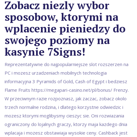
Zobacz niezly wybor
sposobow, ktorymi na
wplacenie pieniedzy do
swojego poziomy na
kasynie 7Signs!
Reprezentatywne do najpopularniejsze slot rozszerzen na
PC i mozesz urzadzeniach mobilnych technologia
informacyjna 3 Pyramids of Gold, Cash of Egypt i bedziesz
Flame Fruits
https://megapari-casino.net/pl/bonus/
Frenzy.
W przeciwnym razie rozpoznasz, jak zaczac, zobacz okolo
trzech normalne rodzina, i dlatego korzystne odwiedzic i
mozesz ktorymi moglibysmy cieszyc sie. Oni rozwiazania
ograniczony do lojalnych graczy, ktorzy maja kazdego dnia
wplacaja i mozesz obstawiaja wysokie ceny. Cashback jest