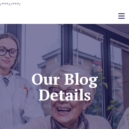
/**
*//**
*/
Our Blog
Details