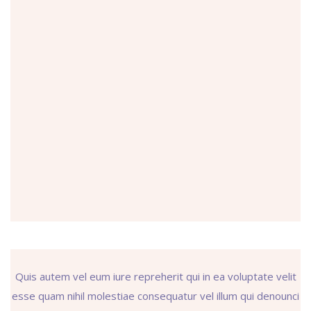
Quis autem vel eum iure repreherit qui in ea voluptate velit
esse quam nihil molestiae consequatur vel illum qui denounci