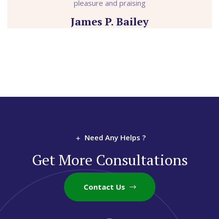
pleasure and praising
James P. Bailey
Need Any Helps ?
Get More Consultations
Contact Us