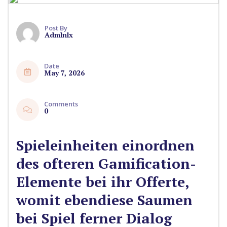
Post By
Admlnlx
Date
May 7, 2026
Comments
0
Spieleinheiten einordnen
des ofteren Gamification-
Elemente bei ihr Offerte,
womit ebendiese Saumen
bei Spiel ferner Dialog