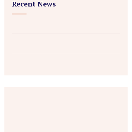
Recent News