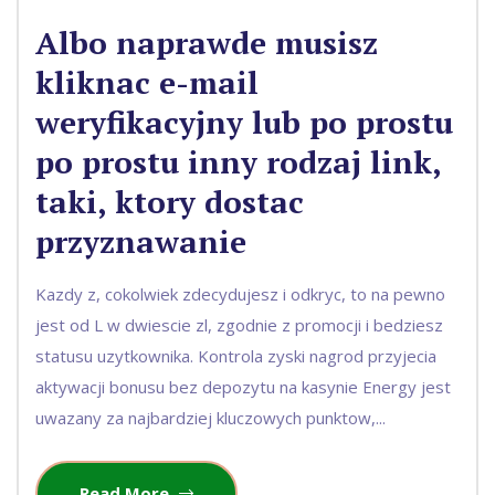
Albo naprawde musisz
kliknac e-mail
weryfikacyjny lub po prostu
po prostu inny rodzaj link,
taki, ktory dostac
przyznawanie
Kazdy z, cokolwiek zdecydujesz i odkryc, to na pewno
jest od L w dwiescie zl, zgodnie z promocji i bedziesz
statusu uzytkownika. Kontrola zyski nagrod przyjecia
aktywacji bonusu bez depozytu na kasynie Energy jest
uwazany za najbardziej kluczowych punktow,...
Read More