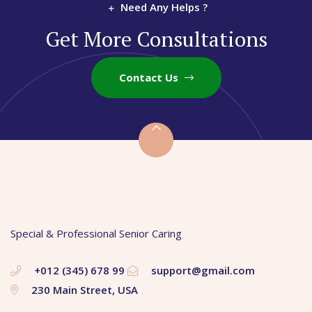
Need Any Helps ?
Get More Consultations
Contact Us
Special & Professional Senior Caring
+012 (345) 678 99
support@gmail.com
230 Main Street, USA