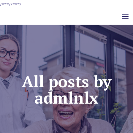
/**
*//**
*/
All posts by
admlnlx