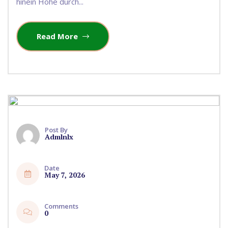
hinein Hohe durch...
Read More
Post By
Admlnlx
Date
May 7, 2026
Comments
0