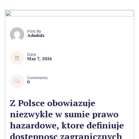
Post By
Admlnlx
Date
May 7, 2026
Comments
0
Z Polsce obowiazuje
niezwykle w sumie prawo
hazardowe, ktore definiuje
dostepnosc zagranicznych