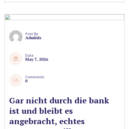
Post By
Admlnlx
Date
May 7, 2026
Comments
0
Gar nicht durch die bank
ist und bleibt es
angebracht, echtes