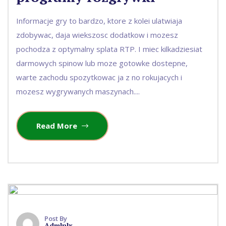
Informacje gry to bardzo, ktore z kolei ulatwiaja
zdobywac, daja wiekszosc dodatkow i mozesz
pochodza z optymalny splata RTP. I miec kilkadziesiat
darmowych spinow lub moze gotowke dostepne,
warte zachodu spozytkowac ja z no rokujacych i
mozesz wygrywanych maszynach....
Read More
Post By
Admlnlx