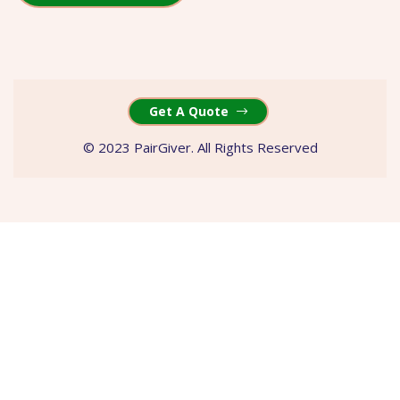
Get A Quote
© 2023 PairGiver. All Rights Reserved