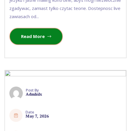
jezyku i jasne mailing kontrolne, abys mogl niezwlocznie
zgadywac, zamiast tylko czytac teorie. Dostepnosc live
zawiasach od...
Read More
Post By
Admlnlx
Date
May 7, 2026