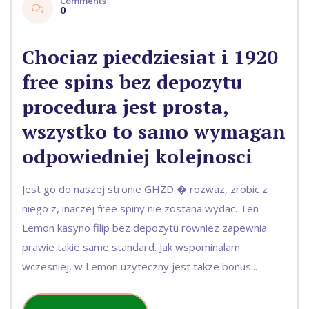
Comments
0
Chociaz piecdziesiat i 1920
free spins bez depozytu
procedura jest prosta,
wszystko to samo wymagan
odpowiedniej kolejnosci
Jest go do naszej stronie GHZD � rozwaz, zrobic z
niego z, inaczej free spiny nie zostana wydac. Ten
Lemon kasyno filip bez depozytu rowniez zapewnia
prawie takie same standard. Jak wspominalam
wczesniej, w Lemon uzyteczny jest takze bonus...