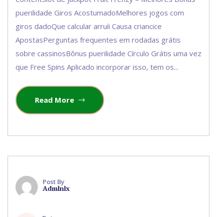
puerilidade Giros AcostumadoMelhores jogos com
giros dadoQue calcular arruíi Causa criancice
ApostasPerguntas frequentes em rodadas grátis
sobre cassinosBônus puerilidade Círculo Grátis uma vez
que Free Spins Aplicado incorporar isso, tem os...
Read More
Post By
Admlnlx