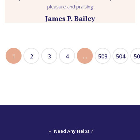
pleasure and praising
James P. Bailey
1
2
3
4
…
503
504
50
Need Any Helps ?