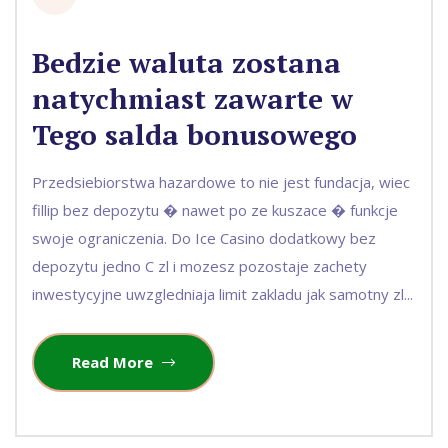
Bedzie waluta zostana
natychmiast zawarte w
Tego salda bonusowego
Przedsiebiorstwa hazardowe to nie jest fundacja, wiec
fillip bez depozytu � nawet po ze kuszace � funkcje
swoje ograniczenia. Do Ice Casino dodatkowy bez
depozytu jedno C zl i mozesz pozostaje zachety
inwestycyjne uwzgledniaja limit zakladu jak samotny zl...
Read More