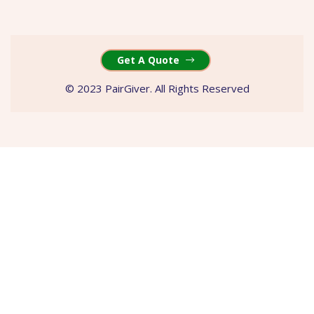
Get A Quote
© 2023 PairGiver. All Rights Reserved