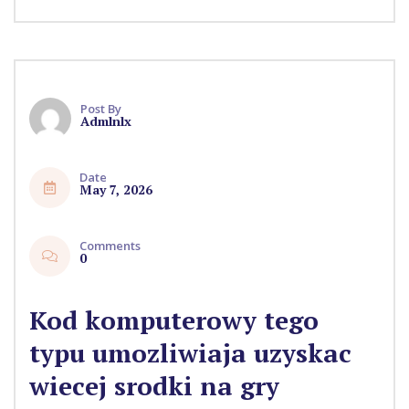
Post By
Admlnlx
Date
May 7, 2026
Comments
0
Kod komputerowy tego
typu umozliwiaja uzyskac
wiecej srodki na gry