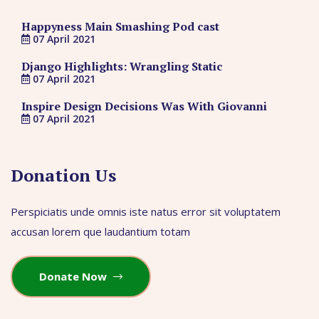
Happyness Main Smashing Pod cast
07 April 2021
Django Highlights: Wrangling Static
07 April 2021
Inspire Design Decisions Was With Giovanni
07 April 2021
Donation Us
Perspiciatis unde omnis iste natus error sit voluptatem
accusan lorem que laudantium totam
Donate Now