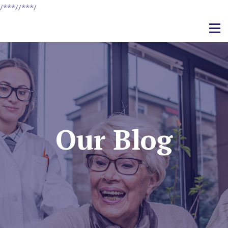
/**
*//**
*/
Our Blog