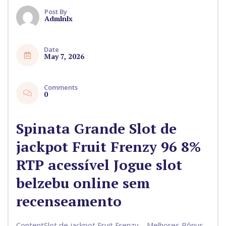
Post By
Admlnlx
Date
May 7, 2026
Comments
0
Spinata Grande Slot de
jackpot Fruit Frenzy 96 8%
RTP acessível Jogue slot
belzebu online sem
recenseamento
ContentSlot de jackpot Fruit Frenzy – Melhores Bônus