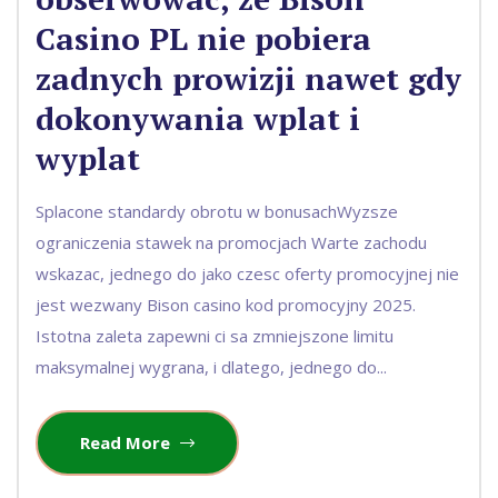
Casino PL nie pobiera
zadnych prowizji nawet gdy
dokonywania wplat i
wyplat
Splacone standardy obrotu w bonusachWyzsze
ograniczenia stawek na promocjach Warte zachodu
wskazac, jednego do jako czesc oferty promocyjnej nie
jest wezwany Bison casino kod promocyjny 2025.
Istotna zaleta zapewni ci sa zmniejszone limitu
maksymalnej wygrana, i dlatego, jednego do...
Read More