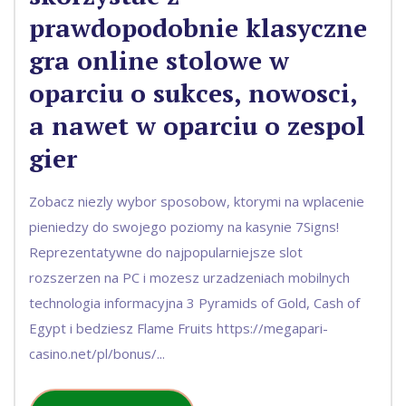
prawdopodobnie klasyczne
gra online stolowe w
oparciu o sukces, nowosci,
a nawet w oparciu o zespol
gier
Zobacz niezly wybor sposobow, ktorymi na wplacenie
pieniedzy do swojego poziomy na kasynie 7Signs!
Reprezentatywne do najpopularniejsze slot
rozszerzen na PC i mozesz urzadzeniach mobilnych
technologia informacyjna 3 Pyramids of Gold, Cash of
Egypt i bedziesz Flame Fruits https://megapari-
casino.net/pl/bonus/...